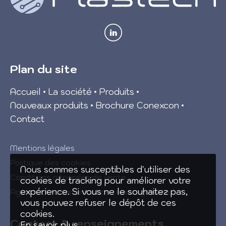
Plan du site
Accueil
La société
Produits
Nouveaux produits
Brochure Conexcon
Contact
Mentions légales
Politique des cookies
Nous sommes susceptibles d'utiliser des
Conditions générales de vente
cookies de tracking pour améliorer votre
expérience. Si vous ne le souhaitez pas,
Agence de communication :
www.agoraline.fr
vous pouvez refuser le dépôt de ces
cookies.
Contact & renseignements
En savoir plus