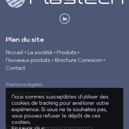
Plan du site
Accueil
La société
Produits
Nouveaux produits
Brochure Conexcon
Contact
Mentions légales
Politique des cookies
Nous sommes susceptibles d'utiliser des
Conditions générales de vente
cookies de tracking pour améliorer votre
expérience. Si vous ne le souhaitez pas,
Agence de communication :
www.agoraline.fr
vous pouvez refuser le dépôt de ces
cookies.
Contact & renseignements
En savoir plus