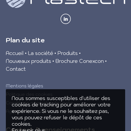
Plan du site
Accueil
La société
Produits
Nouveaux produits
Brochure Conexcon
Contact
Mentions légales
Politique des cookies
Nous sommes susceptibles d'utiliser des
Conditions générales de vente
cookies de tracking pour améliorer votre
expérience. Si vous ne le souhaitez pas,
Agence de communication :
www.agoraline.fr
vous pouvez refuser le dépôt de ces
cookies.
Contact & renseignements
En savoir plus